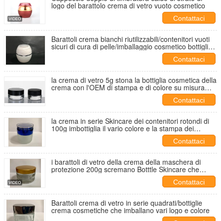
logo del barattolo crema di vetro vuoto cosmetico
Contattaci
Barattoli crema bianchi riutilizzabili/contenitori vuoti
sicuri di cura di pelle/imballaggio cosmetico bottiglia
della crema
Contattaci
la crema di vetro 5g stona la bottiglia cosmetica della
crema con l'OEM di stampa e di colore su misura
coperchio
Contattaci
la crema in serie Skincare dei contenitori rotondi di
100g imbottiglia il vario colore e la stampa dei
barattoli cosmetici della crema
Contattaci
i barattoli di vetro della crema della maschera di
protezione 200g scremano Botttle Skincare che
imballa, grande OEM della capacità
Contattaci
Barattoli crema di vetro in serie quadrati/bottiglie
crema cosmetiche che imballano vari logo e colore