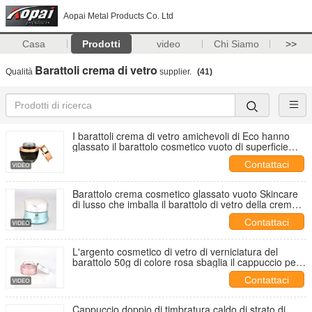
Aopai Metal Products Co. Ltd
Casa
Prodotti
video
Chi Siamo
>>
Barattoli crema di vetro
Qualità
supplier.
(41)
I barattoli crema di vetro amichevoli di Eco hanno
glassato il barattolo cosmetico vuoto di superficie
30g
Contattaci
Barattolo crema cosmetico glassato vuoto Skincare
di lusso che imballa il barattolo di vetro della crema
50ml
Contattaci
L'argento cosmetico di vetro di verniciatura del
barattolo 50g di colore rosa sbaglia il cappuccio per
la crema di cura di pelle
Contattaci
Cappuccio doppio di timbratura caldo di strato di