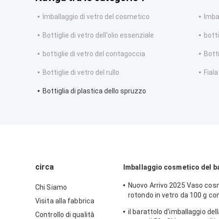
Imballaggio di vetro del cosmetico
Imba
Bottiglie di vetro dell'olio essenziale
bott
bottiglie di vetro del contagoccia
Botti
Bottiglie di vetro del rullo
Fiala
Bottiglia di plastica dello spruzzo
circa
Imballaggio cosmetico del b
Nuovo Arrivo 2025 Vaso cos
Chi Siamo
rotondo in vetro da 100 g co
Visita alla fabbrica
in plastica per crema per la 
il barattolo d'imballaggio del
Controllo di qualità
pelle, maschera, crema per o