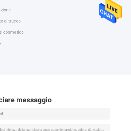
lozione
o di trucco
el cosmetico
o
ciare messaggio