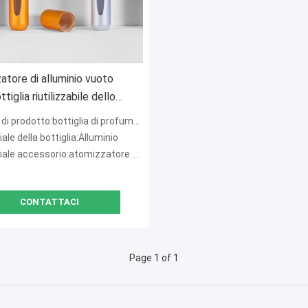
atore di alluminio vuoto
ttiglia riutilizzabile dello
 del profumo della tasca di
odotto:bottiglia di profumo riutilizzabile della tasca
 piccolo
ale della bottiglia:Alluminio
ccessorio:atomizzatore dell'oro, cappuccio speciale dell'oro
CONTATTACI
Page 1 of 1