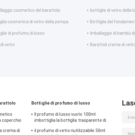
llaggio cosmetico del barattolo
bottiglie di vetro della 
iglia cosmetica di vetro della pompa
Bottiglia del fondament
glie di profumo di lusso
Imballaggio di bambù d
 di vetro
Barattoli crema di vetr
Las
arattolo
Bottiglie di profumo di lusso
metico
Il profumo di lusso vuoto 100ml
n coperchio
imbottiglia la bottiglia trasparente di
cura della
vetro dello spruzzo
la crema di
il profumo di vetro riutilizzabile 50ml
cchi e viso -