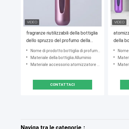
fragranze riutilizzabili della bottiglia
atomizz
dello spruzzo del profumo della
della bo
tasca di 5ml 8ml per le donne
spruzzo
Nome di prodotto:bottiglia di profumo riutilizzabile della tasca
Nome di pr
5ml 8ml
Materiale della bottiglia:Alluminio
Materi
Materiale accessorio:atomizzatore dell'oro, cappuccio speciale dell'oro
Materiale a
CONTATTACI
Naviga tra le categorie：