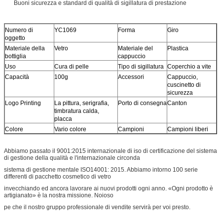
Buoni sicurezza e standard di qualità di sigillatura di prestazione
Numero di
YC1069
Forma
Giro
oggetto
Materiale della
Vetro
Materiale del
Plastica
bottiglia
cappuccio
Uso
Cura di pelle
Tipo di sigillatura
Coperchio a vite
Capacità
100g
Accessori
Cappuccio,
cuscinetto di
sicurezza
Logo Printing
La pittura, serigrafia,
Porto di consegna
Canton
timbratura calda,
placca
Colore
Vario colore
Campioni
Campioni liberi
Abbiamo passato il 9001:2015 internazionale di iso di certificazione del sistema
di gestione della qualità e l'internazionale circonda
sistema di gestione mentale ISO14001: 2015. Abbiamo intorno 100 serie
differenti di pacchetto cosmetico di vetro
invecchiando ed ancora lavorare ai nuovi prodotti ogni anno. «Ogni prodotto è
artigianato» è la nostra missione. Noioso
pe che il nostro gruppo professionale di vendite servirà per voi presto.